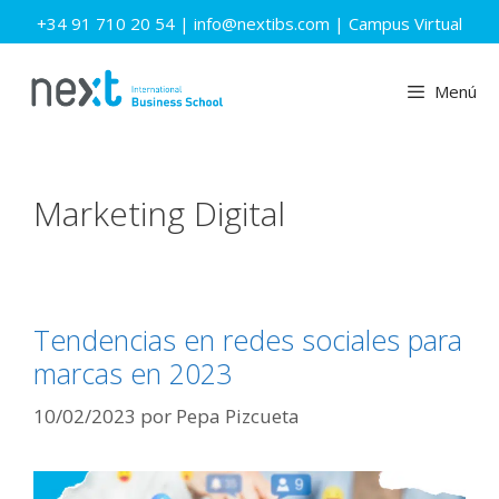
Saltar
+34 91 710 20 54
|
info@nextibs.com
|
Campus Virtual
al
contenido
Menú
Marketing Digital
Tendencias en redes sociales para
marcas en 2023
10/02/2023
por
Pepa Pizcueta