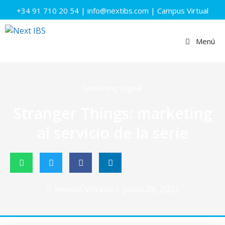
+34 91 710 20 54
|
info@nextibs.com
|
Campus Virtual
Menú
Marketing Digital
Stranger Things: marketing
al servicio de la serie
Hewan Vitrano
junio 28, 2022