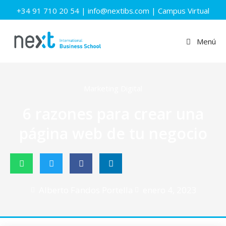
+34 91 710 20 54
|
info@nextibs.com
|
Campus Virtual
Menú
Marketing Digital
6 razones para crear una
página web de tu negocio
Alberto Fandos Portella
enero 4, 2023