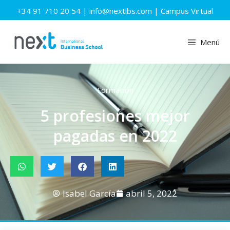
+34 91 710 20 54
|
info@nextibs.com
|
Campus Virtual
Menú
Formación
5 profesiones mejor
pagadas en 2022
Isabel García
abril 5, 2022