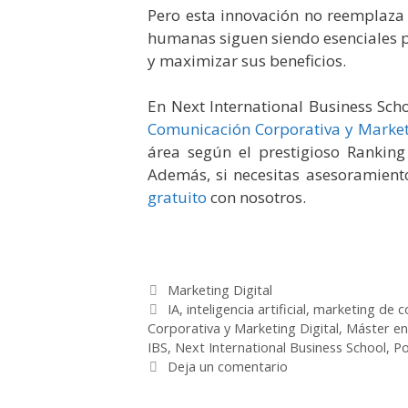
Pero esta innovación no reemplaza
humanas siguen siendo esenciales pa
y maximizar sus beneficios.
En Next International Business Sc
Comunicación Corporativa y Market
área según el prestigioso Ranking
Además, si necesitas asesoramient
gratuito
con nosotros.
Categorías
Marketing Digital
Etiquetas
IA
,
inteligencia artificial
,
marketing de c
Corporativa y Marketing Digital
,
Máster en
IBS
,
Next International Business School
,
Po
Deja un comentario