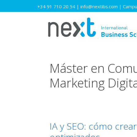
Saltar
+34 91 710 20 54
|
info@nextibs.com
|
Campus
al
contenido
Máster en Comu
Marketing Digita
IA y SEO: cómo crear