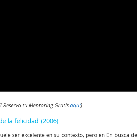
? Reserva tu Mentoring Gratis
aquí
]
e la felicidad’ (2006)
uele ser excelente en su contexto, pero en En busca de