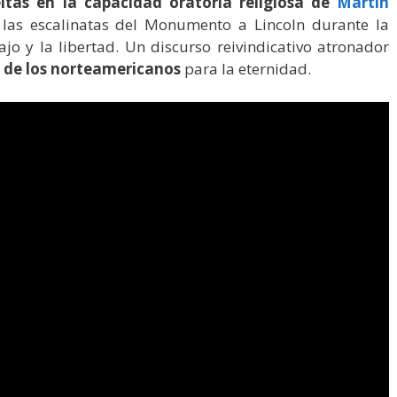
eltas en la capacidad oratoria religiosa de
Martin
 las escalinatas del Monumento a Lincoln durante la
o y la libertad. Un discurso reivindicativo atronador
 de los norteamericanos
para la eternidad.