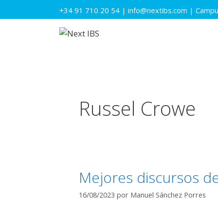
Saltar
+34 91 710 20 54
|
info@nextibs.com
|
Campus
al
contenido
Russel Crowe
Mejores discursos de 
16/08/2023
por
Manuel Sánchez Porres