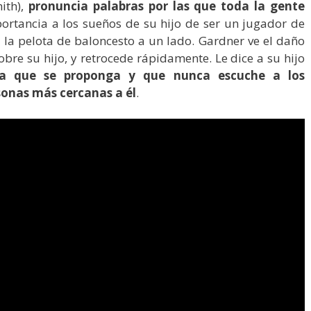
mith),
pronuncia palabras por las que toda la gente
ortancia a los sueños de su hijo de ser un jugador de
ra la pelota de baloncesto a un lado. Gardner ve el daño
obre su hijo, y retrocede rápidamente. Le dice a su hijo
sa que se proponga y que nunca escuche a los
rsonas más cercanas a él
.