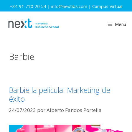
Saltar
+34 91 710 20 54
|
info@nextibs.com
|
Campus Virtual
al
contenido
Menú
Barbie
Barbie la película: Marketing de
éxito
24/07/2023
por
Alberto Fandos Portella