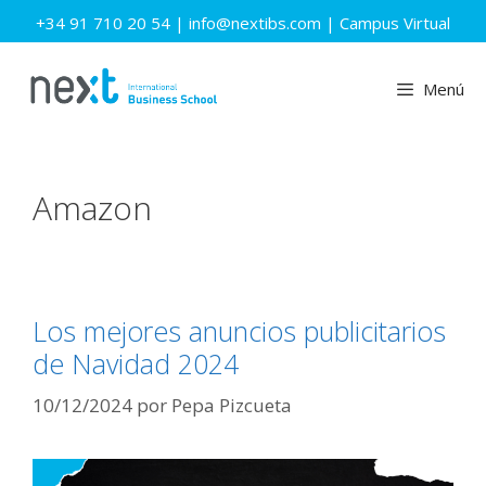
Saltar
+34 91 710 20 54
|
info@nextibs.com
|
Campus Virtual
al
contenido
Menú
Amazon
Los mejores anuncios publicitarios
de Navidad 2024
10/12/2024
por
Pepa Pizcueta