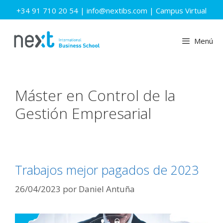
Saltar
+34 91 710 20 54
|
info@nextibs.com
|
Campus Virtual
al
contenido
Menú
Máster en Control de la
Gestión Empresarial
Trabajos mejor pagados de 2023
26/04/2023
por
Daniel Antuña