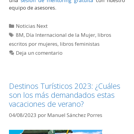
una
sesión de mentoring gratuita
con nuestro
equipo de asesores.
Categorías
Noticias Next
Etiquetas
8M
,
Día Internacional de la Mujer
,
libros
escritos por mujeres
,
libros feministas
Deja un comentario
Destinos Turísticos 2023: ¿Cuáles
son los más demandados estas
vacaciones de verano?
04/08/2023
por
Manuel Sánchez Porres