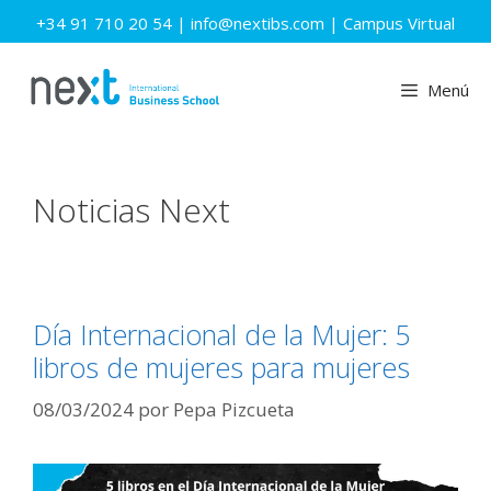
Saltar
+34 91 710 20 54
|
info@nextibs.com
|
Campus Virtual
al
contenido
Menú
Noticias Next
Día Internacional de la Mujer: 5
libros de mujeres para mujeres
08/03/2024
por
Pepa Pizcueta