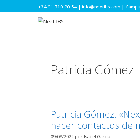
Saltar
+34 91 710 20 54
|
info@nextibs.com
|
Campus
al
contenido
Patricia Gómez
Patricia Gómez: «Nex
hacer contactos de 
09/08/2022
por
Isabel García