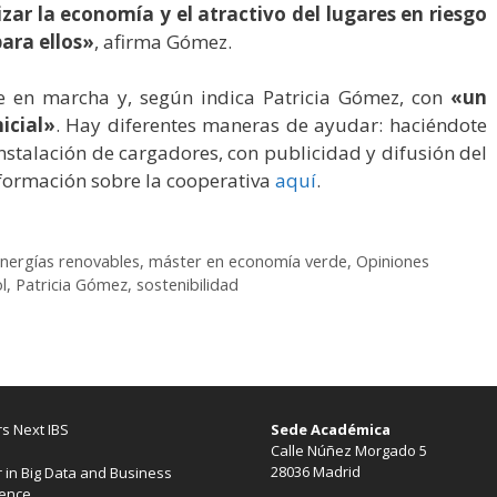
ar la economía y el atractivo del lugares en riesgo
para ellos
»
, afirma Gómez.
gue en marcha y, según indica Patricia Gómez, con
«un
icial»
. Hay diferentes maneras de ayudar: haciéndote
nstalación de cargadores, con publicidad y difusión del
formación sobre la cooperativa
aquí
.
nergías renovables
,
máster en economía verde
,
Opiniones
l
,
Patricia Gómez
,
sostenibilidad
s Next IBS
Sede Académica
Calle Núñez Morgado 5
28036 Madrid
 in Big Data and Business
gence