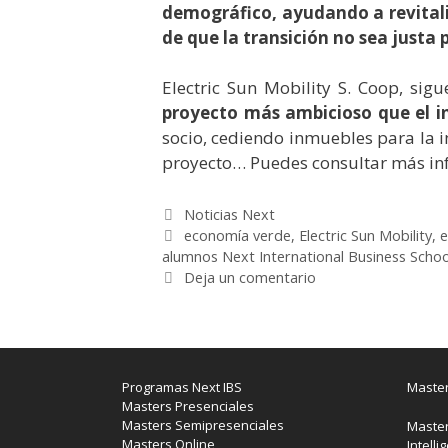
demográfico, ayudando a revitaliz
de que la transición no sea justa 
Electric Sun Mobility S. Coop, si
proyecto más ambicioso que el in
socio, cediendo inmuebles para la i
proyecto… Puedes consultar más in
Categorías
Noticias Next
Etiquetas
economía verde
,
Electric Sun Mobility
,
e
alumnos Next International Business Schoo
Deja un comentario
Programas Next IBS
Master
Masters Presenciales
Masters Semipresenciales
Master
Masters Online
Intelli