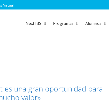
 Virtual
Next IBS
Programas
Alumnos
t es una gran oportunidad para
mucho valor»