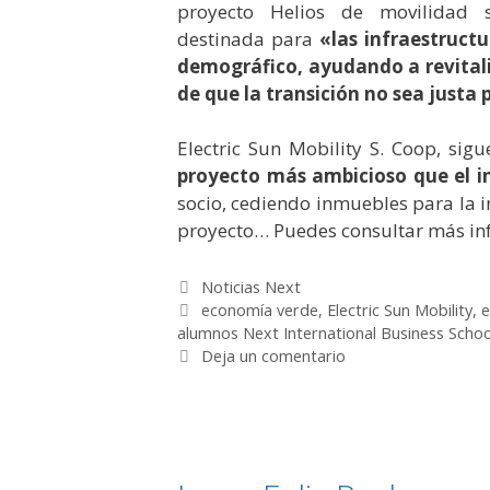
proyecto Helios de movilidad s
destinada
para
«
las infraestruct
demográfico, ayudando a revitaliz
de que la transición no sea justa 
Electric Sun Mobility S. Coop, si
proyecto más ambicioso que el in
socio, cediendo inmuebles para la i
proyecto… Puedes consultar más in
Categorías
Noticias Next
Etiquetas
economía verde
,
Electric Sun Mobility
,
e
alumnos Next International Business Schoo
Deja un comentario