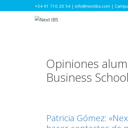
Saltar
+34 91 710 20 54
|
info@nextibs.com
|
Campus
al
contenido
Opiniones alumn
Business Schoo
Patricia Gómez: «Nex