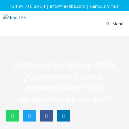
+34 91 710 20 54
|
info@nextibs.com
|
Campus Virtual
Menú
Noticias Next
Destinos Turísticos 2023:
¿Cuáles son los más
demandados estas
vacaciones de verano?