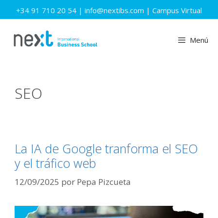
Saltar
+34 91 710 20 54
|
info@nextibs.com
|
Campus Virtual
al
contenido
Menú
SEO
La IA de Google tranforma el SEO
y el tráfico web
12/09/2025
por
Pepa Pizcueta