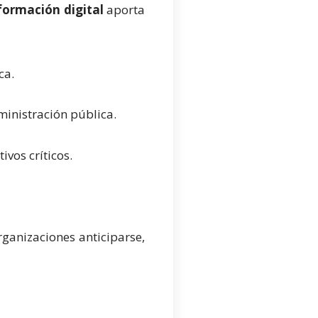
sformación digital
aporta
ca.
ministración pública.
vos críticos.
rganizaciones anticiparse,