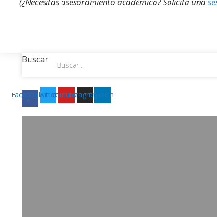
(¿Necesitas asesoramiento académico? Solicita una
se
Buscar
Facebook-
Twitter
Youtube
Instagram
Linkedin
f