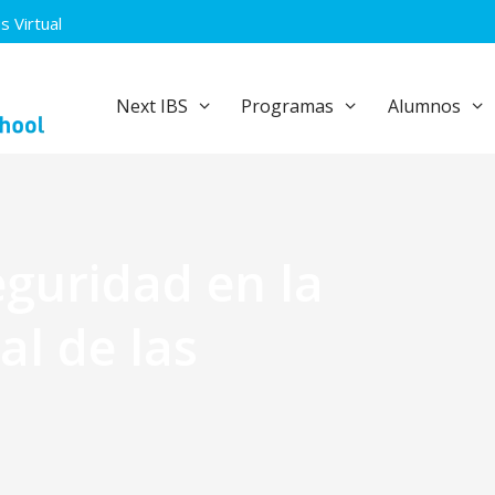
 Virtual
Next IBS
Programas
Alumnos
eguridad en la
al de las