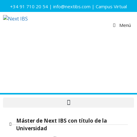
+34 91 710 20 54
|
info@nextibs.com
|
Campus Virtual
Menú
Master in Cybersecurity
Modalidad: Online
Máster de Next IBS con título de la
Universidad