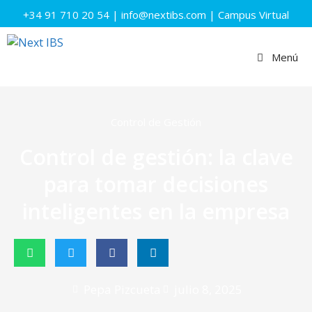
+34 91 710 20 54
|
info@nextibs.com
|
Campus Virtual
Menú
Control de Gestión
Control de gestión: la clave
para tomar decisiones
inteligentes en la empresa
Pepa Pizcueta
julio 8, 2025