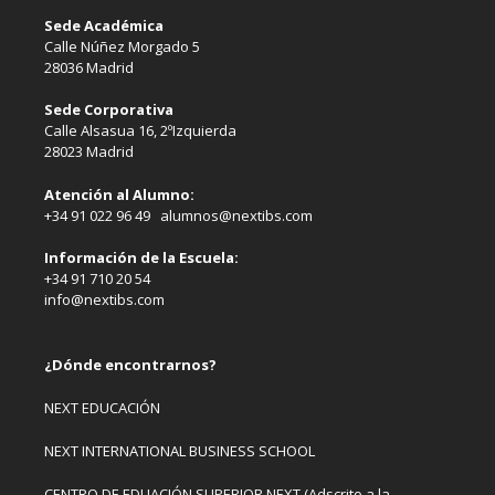
Sede Académica
Calle Núñez Morgado 5
28036 Madrid
Sede Corporativa
Calle Alsasua 16, 2ºIzquierda
28023 Madrid
Atención al Alumno:
+34 91 022 96 49 alumnos@nextibs.com
Información de la Escuela:
+34 91 710 20 54
info@nextibs.com
¿Dónde encontrarnos?
NEXT EDUCACIÓN
NEXT INTERNATIONAL BUSINESS SCHOOL
CENTRO DE EDUACIÓN SUPERIOR NEXT (Adscrito a la