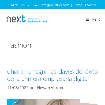
Saltar
+34 91 710 20 54
|
info@nextibs.com
|
Campus Virtual
al
contenido
Menú
Fashion
Chiara Ferragni: las claves del éxito
de la primera empresaria digital
11/08/2022
por
Hewan Vitrano