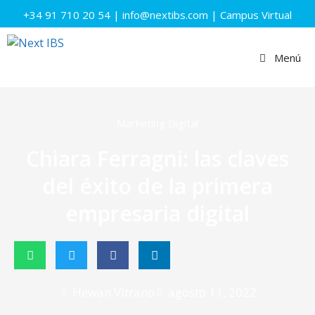
+34 91 710 20 54
|
info@nextibs.com
|
Campus Virtual
Menú
Marketing Digital
Chiara Ferragni: las claves
del éxito de la primera
empresaria digital
Hewan Vitrano
agosto 11, 2022