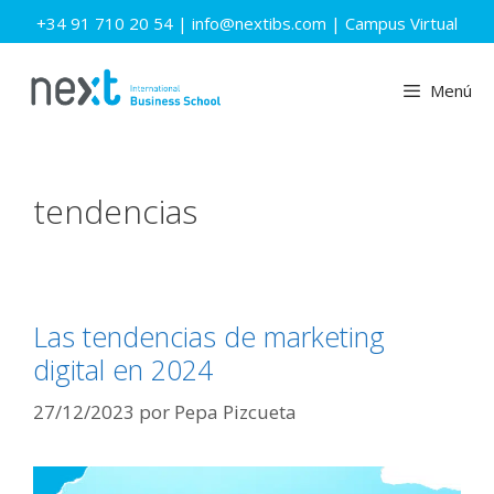
Saltar
+34 91 710 20 54
|
info@nextibs.com
|
Campus Virtual
al
contenido
Menú
tendencias
Las tendencias de marketing
digital en 2024
27/12/2023
por
Pepa Pizcueta