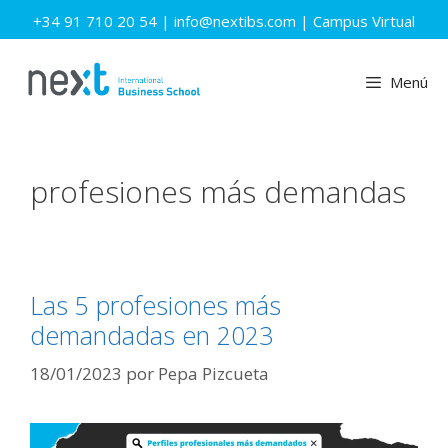
Saltar
+34 91 710 20 54
|
info@nextibs.com
|
Campus Virtual
al
contenido
Menú
profesiones más demandas
Las 5 profesiones más
demandadas en 2023
18/01/2023
por
Pepa Pizcueta