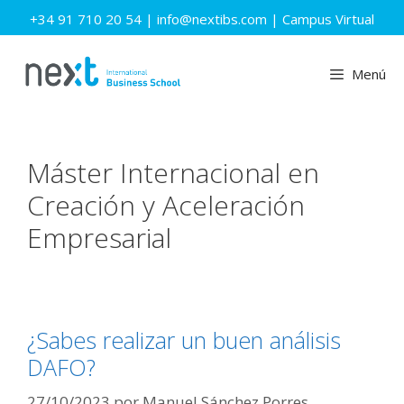
Saltar
+34 91 710 20 54
|
info@nextibs.com
|
Campus Virtual
al
contenido
Menú
Máster Internacional en
Creación y Aceleración
Empresarial
¿Sabes realizar un buen análisis
DAFO?
27/10/2023
por
Manuel Sánchez Porres