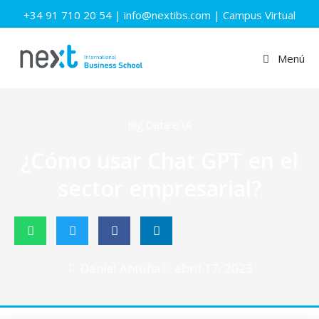
+34 91 710 20 54
|
info@nextibs.com
|
Campus Virtual
Menú
Big Data e IA
¿Cómo usar Chat GPT en el
sector empresarial?
Daniel Antuña
abril 17, 2023