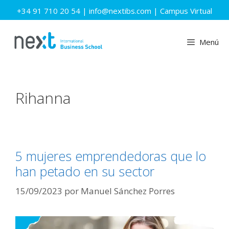
Saltar
+34 91 710 20 54
|
info@nextibs.com
|
Campus Virtual
al
contenido
Menú
Rihanna
5 mujeres emprendedoras que lo
han petado en su sector
15/09/2023
por
Manuel Sánchez Porres