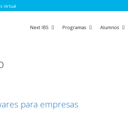
 Virtual
Next IBS
Programas
Alumnos
o
wares para empresas