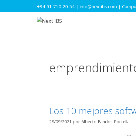
Saltar
+34 91 710 20 54
|
info@nextibs.com
|
Campus
al
contenido
emprendimient
Los 10 mejores soft
28/09/2021
por
Alberto Fandos Portella