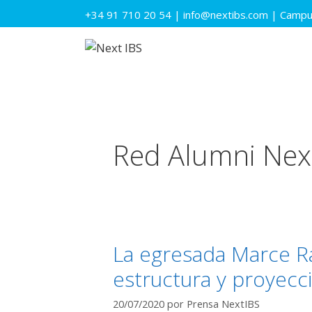
Saltar
+34 91 710 20 54
|
info@nextibs.com
|
Campus
al
contenido
Red Alumni Nex
La egresada Marce Ra
estructura y proyecc
20/07/2020
por
Prensa NextIBS