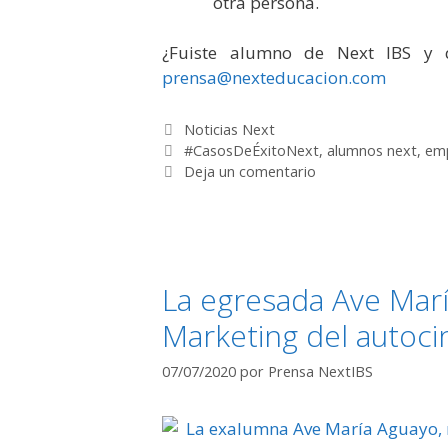
otra persona.
¿Fuiste alumno de Next IBS y q
prensa@nexteducacion.com
Categorías
Noticias Next
Etiquetas
#CasosDeÉxitoNext
,
alumnos next
,
em
Deja un comentario
La egresada Ave Mar
Marketing del autoc
07/07/2020
por
Prensa NextIBS