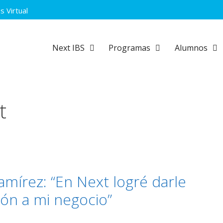
 Virtual
Next IBS
Programas
Alumnos
t
mírez: “En Next logré darle
ión a mi negocio”