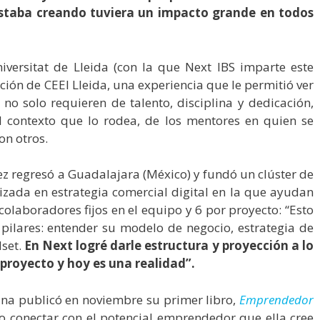
 estaba creando tuviera un impacto grande en todos
iversitat de Lleida (con la que Next IBS imparte este
ción de CEEI Lleida, una experiencia que le permitió ver
o solo requieren de talento, disciplina y dedicación,
l contexto que lo rodea, de los mentores en quien se
on otros.
z regresó a Guadalajara (México) y fundó un clúster de
izada en estrategia comercial digital en la que ayudan
colaboradores fijos en el equipo y 6 por proyecto: “Esto
pilares: entender su modelo de negocio, estrategia de
dset.
En Next logré darle estructura y proyección a lo
proyecto y hoy es una realidad”.
na publicó en noviembre su primer libro,
Emprendedor
o conectar con el potencial emprendedor que ella cree