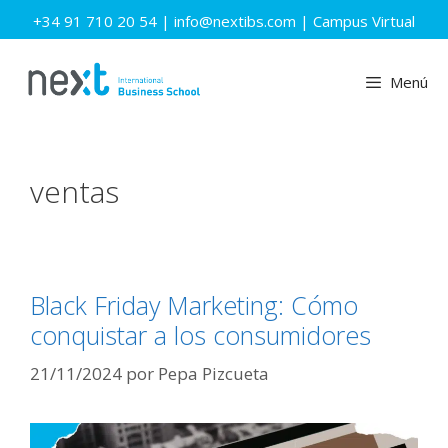
Saltar
+34 91 710 20 54
|
info@nextibs.com
|
Campus Virtual
al
contenido
Menú
ventas
Black Friday Marketing: Cómo
conquistar a los consumidores
21/11/2024
por
Pepa Pizcueta