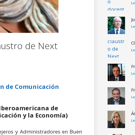
Le
J
Le
austro de Next
C
Le
F
Le
ón de Comunicación
F
Le
 Iberoamericana de
Á
cación y la Economía)
Le
sejeros y Administradores en Buen