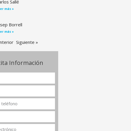
rlos Sallé
er más »
osep Borrell
er más »
nterior
Siguiente »
cita Información