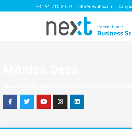
+34 91 710 20 54
|
info@nextibs.com
|
Campus
Mónica Deza
Claustro de Next International Business 