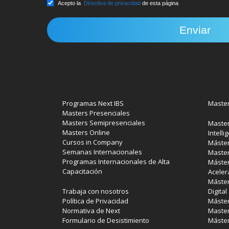
Acepto la
Directiva de privacidad
de esta página
Programas Next IBS
Master
Masters Presenciales
Masters Semipresenciales
Master
Masters Online
Intelli
Cursos in Company
Máster
Semanas Internacionales
Master
Programas Internacionales de Alta
Máster
Capacitación
Aceler
Máster
Trabaja con nosotros
Digital
Política de Privacidad
Máster
Normativa de Next
Master
Formulario de Desistimiento
Máster