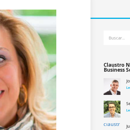
Claustro N
Business S
J
Le
S
Le
J