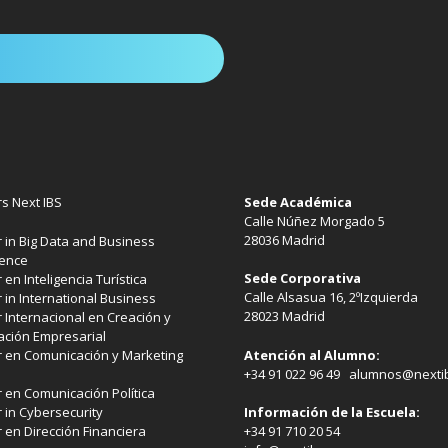
s Next IBS
Sede Académica
Calle Núñez Morgado 5
28036 Madrid
 in Big Data and Business
gence
Sede Corporativa
 en Inteligencia Turística
Calle Alsasua 16, 2ºIzquierda
 in International Business
28023 Madrid
 Internacional en Creación y
ación Empresarial
 en Comunicación y Marketing
Atención al Alumno:
+34 91 022 96 49 alumnos@nexti
 en Comunicación Política
 in Cybersecurity
Información de la Escuela:
 en Dirección Financiera
+34 91 710 20 54