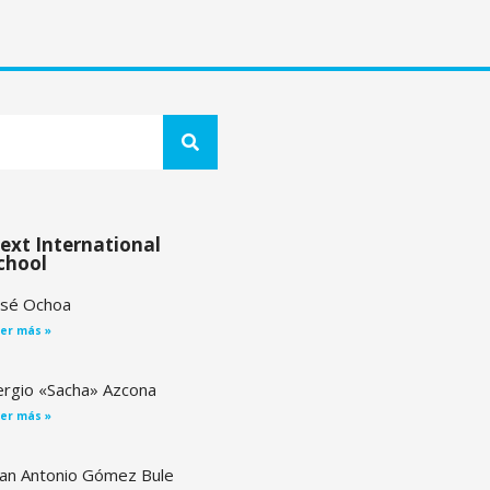
ext International
chool
osé Ochoa
er más »
ergio «Sacha» Azcona
er más »
uan Antonio Gómez Bule