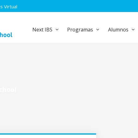
 Virtual
Next IBS
Programas
Alumnos
School