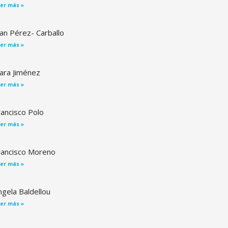
er más »
uan Pérez- Carballo
er más »
lara Jiménez
er más »
rancisco Polo
er más »
rancisco Moreno
er más »
ngela Baldellou
er más »