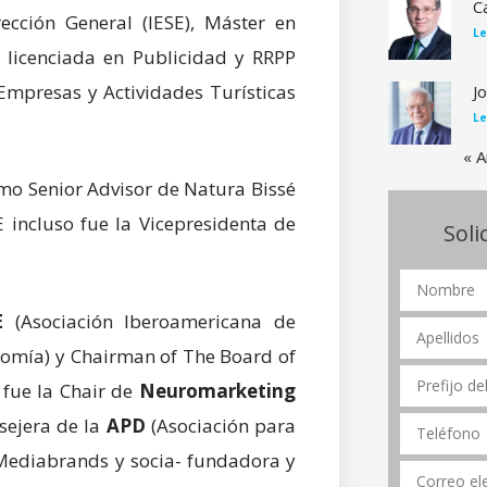
Ca
ección General (IESE), Máster en
Le
 licenciada en Publicidad y RRPP
Empresas y Actividades Turísticas
J
Le
« A
omo Senior Advisor de Natura Bissé
 incluso fue la Vicepresidenta de
Soli
E
(Asociación Iberoamericana de
nomía) y Chairman of The Board of
 fue la Chair de
Neuromarketing
sejera de la
APD
(Asociación para
 Mediabrands y socia- fundadora y