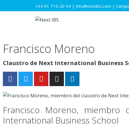
+34 91 710 20 54
|
info@nextibs.com
|
Campus
Francisco Moreno
Claustro de Next International Business 
Francisco Moreno, miembro d
International Business School