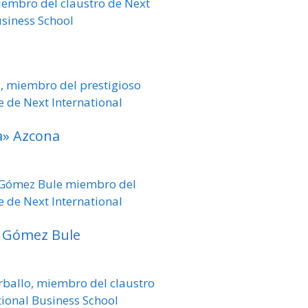
a» Azcona
o Gómez Bule