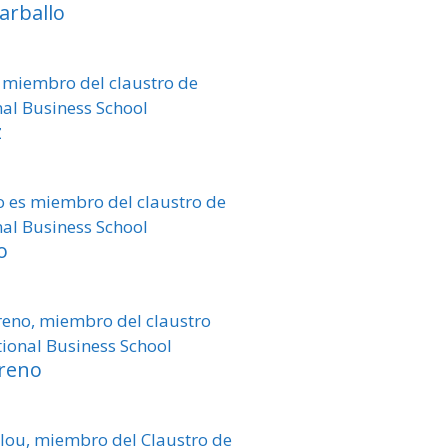
arballo
z
o
reno