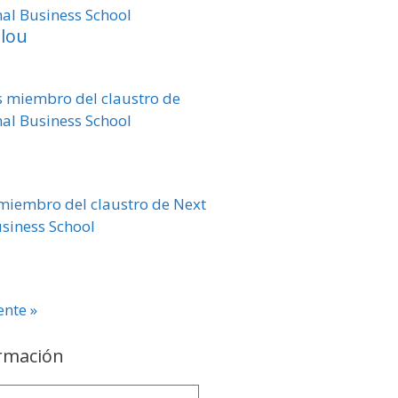
llou
ente »
ormación