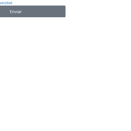
ivacidad
y Términos de servicio.
Enviar