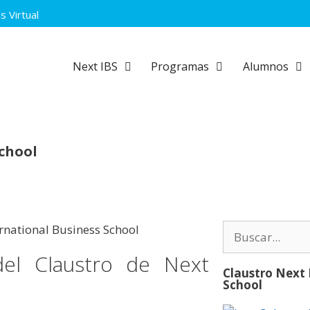
 Virtual
Next IBS
Programas
Alumnos
School
el Claustro de Next
Claustro Next 
School