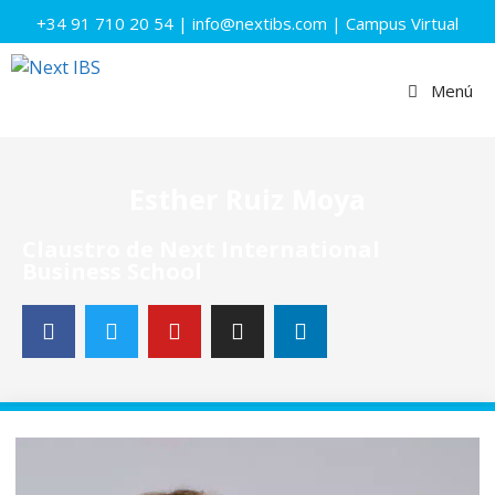
+34 91 710 20 54
|
info@nextibs.com
|
Campus Virtual
Menú
Esther Ruiz Moya
Claustro de Next International
Business School