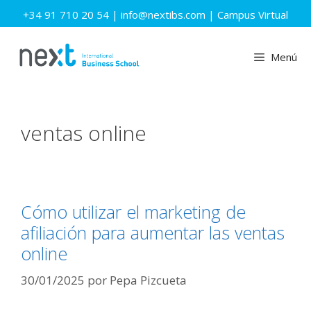
Saltar
+34 91 710 20 54
|
info@nextibs.com
|
Campus Virtual
al
contenido
Menú
ventas online
Cómo utilizar el marketing de
afiliación para aumentar las ventas
online
30/01/2025
por
Pepa Pizcueta