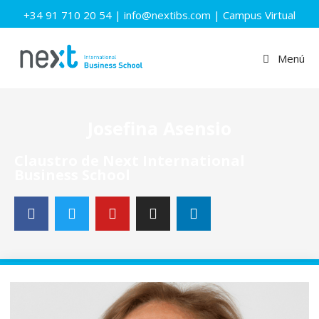
+34 91 710 20 54
|
info@nextibs.com
|
Campus Virtual
Menú
Josefina Asensio
Claustro de Next International
Business School