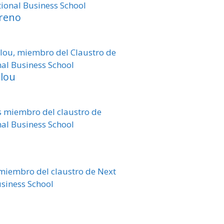
reno
llou