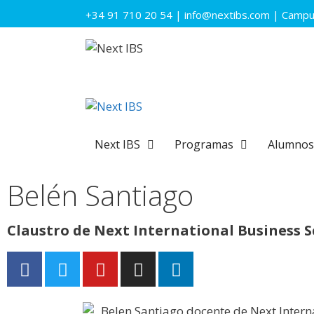
+34 91 710 20 54
|
info@nextibs.com
|
Campus
Next IBS
Programas
Alumnos
Belén Santiago
Claustro de Next International Business 