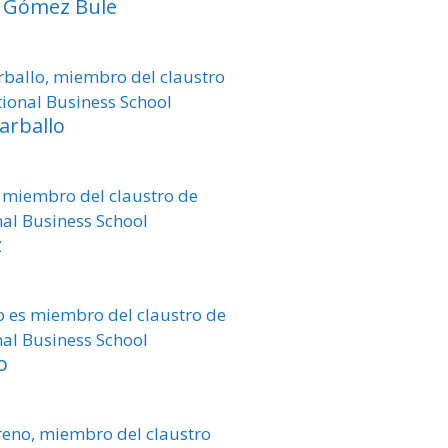
o Gómez Bule
arballo
z
o