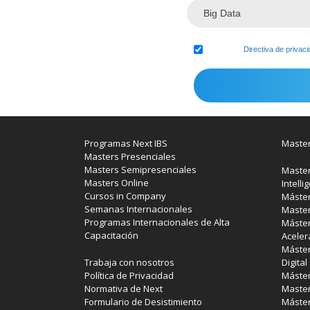
Acepto la
Directiva de privac
Programas Next IBS
Master
Masters Presenciales
Masters Semipresenciales
Master
Masters Online
Intelli
Cursos in Company
Máster
Semanas Internacionales
Master
Programas Internacionales de Alta
Máster
Capacitación
Aceler
Máster
Trabaja con nosotros
Digital
Política de Privacidad
Máster
Normativa de Next
Master
Formulario de Desistimiento
Máster