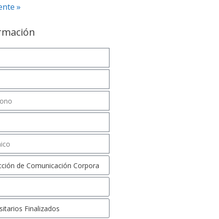
ente »
ormación