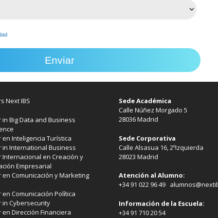
idad
de esta página
s Next IBS
Sede Académica
Calle Núñez Morgado 5
28036 Madrid
 in Big Data and Business
gence
Sede Corporativa
 en Inteligencia Turística
Calle Alsasua 16, 2ºIzquierda
 in International Business
28023 Madrid
 Internacional en Creación y
ación Empresarial
 en Comunicación y Marketing
Atención al Alumno:
+34 91 022 96 49 alumnos@nexti
 en Comunicación Política
 in Cybersecurity
Información de la Escuela:
 en Dirección Financiera
+34 91 710 20 54