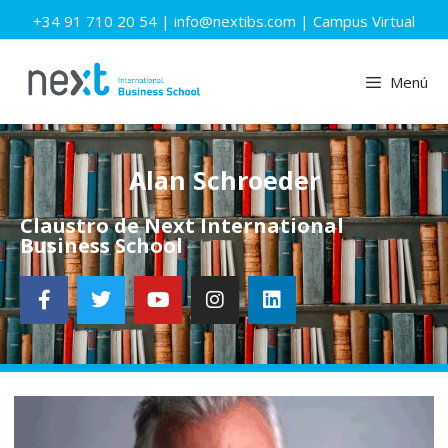
+34 91 710 20 54
|
info@nextibs.com
|
Campus Virtual
Menú
Alan Schroeder
Claustro de Next International
Business School