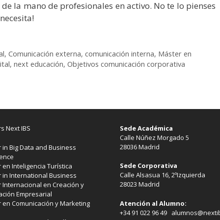
e la mano de profesionales en activo. No te lo pienses
necesita!
al
,
Comunicación externa
,
comunicación interna
,
Máster en
tal
,
next educación
,
Objetivos comunicación corporativa
s Next IBS
Sede Académica
Calle Núñez Morgado 5
28036 Madrid
 in Big Data and Business
gence
Sede Corporativa
 en Inteligencia Turística
Calle Alsasua 16, 2ºIzquierda
 in International Business
28023 Madrid
 Internacional en Creación y
ación Empresarial
 en Comunicación y Marketing
Atención al Alumno:
+34 91 022 96 49 alumnos@nexti