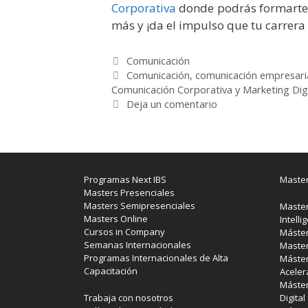
Corporativa
donde podrás formarte d
más y ¡da el impulso que tu carrera 
Categorías
Comunicación
Etiquetas
Comunicación
,
comunicación empresari
Comunicación Corporativa y Marketing Digi
Deja un comentario
Programas Next IBS
Master
Masters Presenciales
Masters Semipresenciales
Master
Masters Online
Intelli
Cursos in Company
Máster
Semanas Internacionales
Master
Programas Internacionales de Alta
Máster
Capacitación
Aceler
Máster
Trabaja con nosotros
Digital