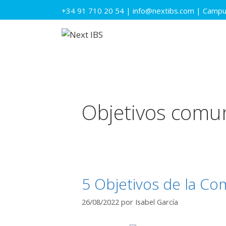
Saltar
+34 91 710 20 54
|
info@nextibs.com
|
Campus
al
contenido
Objetivos comun
5 Objetivos de la Co
26/08/2022
por
Isabel García