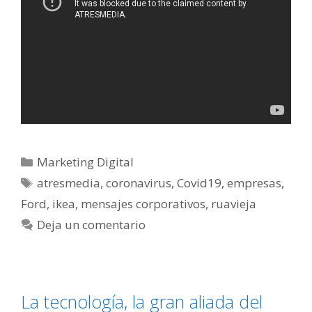
Categorías
Marketing Digital
Etiquetas
atresmedia
,
coronavirus
,
Covid19
,
empresas
,
Ford
,
ikea
,
mensajes corporativos
,
ruavieja
Deja un comentario
La tecnología, la gran aliada del