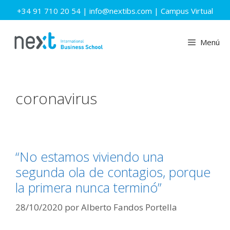
Saltar
+34 91 710 20 54
|
info@nextibs.com
|
Campus Virtual
al
contenido
Menú
coronavirus
“No estamos viviendo una
segunda ola de contagios, porque
la primera nunca terminó”
28/10/2020
por
Alberto Fandos Portella