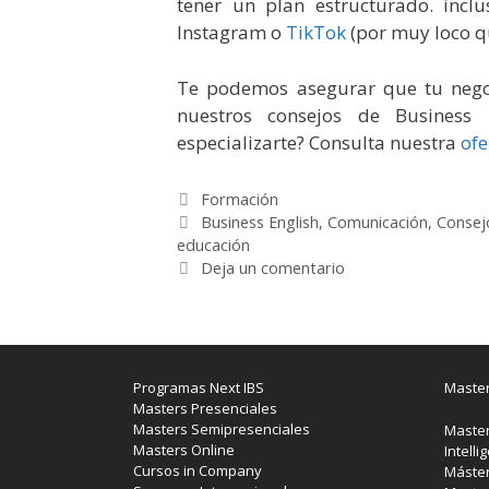
tener un plan estructurado. inc
Instagram o
TikTok
(por muy loco q
Te podemos asegurar que tu nego
nuestros consejos de Business 
especializarte? Consulta nuestra
ofe
Categorías
Formación
Etiquetas
Business English
,
Comunicación
,
Consej
educación
Deja un comentario
Programas Next IBS
Master
Masters Presenciales
Masters Semipresenciales
Master
Masters Online
Intelli
Cursos in Company
Máster