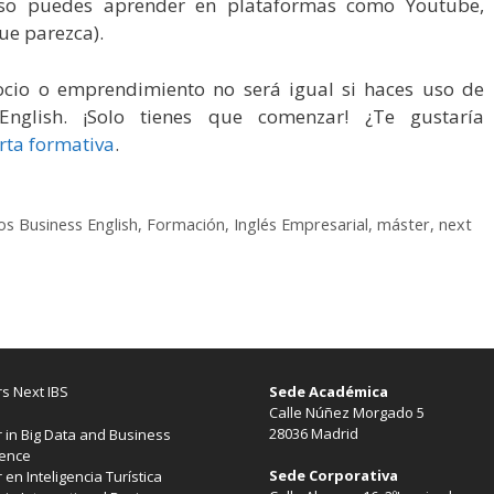
luso puedes aprender en plataformas como Youtube,
ue parezca).
cio o emprendimiento no será igual si haces uso de
English. ¡Solo tienes que comenzar! ¿Te gustaría
rta formativa
.
os Business English
,
Formación
,
Inglés Empresarial
,
máster
,
next
s Next IBS
Sede Académica
Calle Núñez Morgado 5
28036 Madrid
 in Big Data and Business
gence
Sede Corporativa
 en Inteligencia Turística