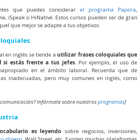
antes que puedes considerar
el programa Papora
,
e, iSpeak o HiNative. Estos cursos pueden ser de gran
quel que mejor se adapte a tus objetivos.
oloquiales
 en inglés se tiende a
utilizar frases coloquiales que
i estás frente a tus jefes
. Por ejemplo, el uso de
inapropiado en el ámbito laboral. Recuerda que de
ras inadecuadas, pero muy comunes en inglés, como
e comunicación? Infórmate sobre nuestros
programas
]
ustria
cabulario es leyendo
sobre negocios, inversiones,
tu dinero
, Wall Street, etc. Existen muchas plataformas