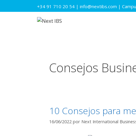
Saltar
+34 91 710 20 54
|
info@nextibs.com
|
Campus
al
contenido
Consejos Busine
10 Consejos para mej
16/06/2022
por
Next International Busines