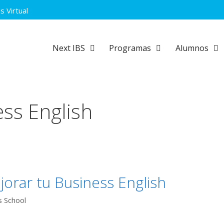
 Virtual
Next IBS
Programas
Alumnos
ss English
orar tu Business English
s School