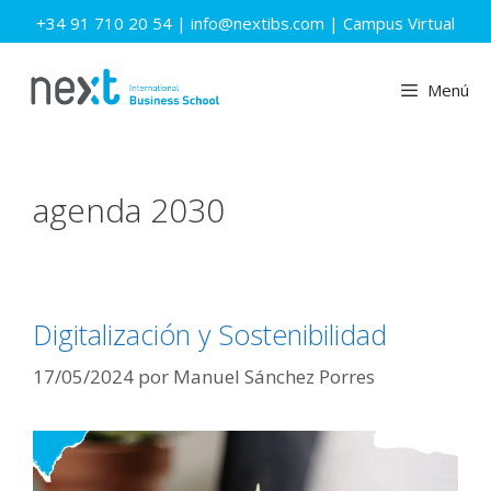
Saltar
+34 91 710 20 54
|
info@nextibs.com
|
Campus Virtual
al
contenido
Menú
agenda 2030
Digitalización y Sostenibilidad
17/05/2024
por
Manuel Sánchez Porres