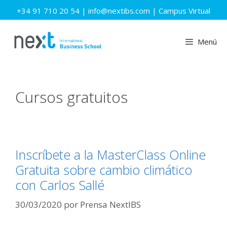
Saltar
+34 91 710 20 54
|
info@nextibs.com
|
Campus Virtual
al
contenido
Menú
Cursos gratuitos
Inscríbete a la MasterClass Online
Gratuita sobre cambio climático
con Carlos Sallé
30/03/2020
por
Prensa NextIBS