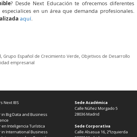
ible
? Desde Next Educación te ofrecemos diferentes
 especialices en un área que demanda profesionales.
alizada
aquí
.
l
,
Grupo Español de Crecimiento Verde
,
Objetivos de Desarrollo
lidad empresarial
s Next IBS
Sede Académica
Calle Núñez Morgado 5
28036 Madrid
 in Big Data and Business
gence
Sede Corporativa
 en Inteligencia Turística
Calle Alsasua 16, 2ºIzquierda
 in International Business