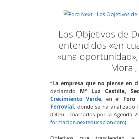
Los Objetivos de D
entendidos «en cu
«una oportunidad»,
Moral,
“
La empresa que no piense en cl
declarado
Mª Luz Castilla, Se
Crecimiento Verde
, en el
Foro
Ferrovial
, donde se ha analizado l
(ODS) – marcados por la Agenda 203
formacion.nexteducacion.com
)
Objetivos que trascienden la