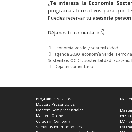
¿
Te interesa la Economía Sosten
programas formativos para que te
Puedes reservar tu
asesoría person
Déjanos tu comentario👇
Categorías
Economía Verde y Sostenibilidad
Etiquetas
agenda 2030
,
economía verde
,
Ferrovia
Sostenible
,
OCDE
,
sostenibilidad
,
sostenibi
Deja un comentario
Programas Next IBS
Master
Masters Presenciales
Masters Semipresenciales
Master
Masters Online
Intelli
Cursos in Company
Máster
Semanas Internacionales
Master