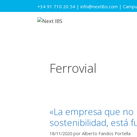
Saltar
+34 91 710 20 54
|
info@nextibs.com
|
Campus
al
contenido
Ferrovial
«La empresa que no 
sostenibilidad, está 
18/11/2020
por
Alberto Fandos Portella