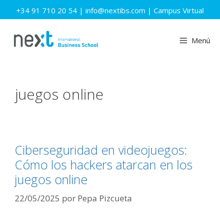
Saltar
+34 91 710 20 54
|
info@nextibs.com
|
Campus Virtual
al
contenido
Menú
juegos online
Ciberseguridad en videojuegos:
Cómo los hackers atarcan en los
juegos online
22/05/2025
por
Pepa Pizcueta