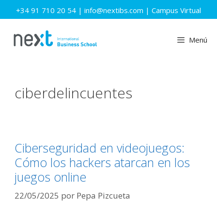
Saltar
+34 91 710 20 54
|
info@nextibs.com
|
Campus Virtual
al
contenido
Menú
ciberdelincuentes
Ciberseguridad en videojuegos:
Cómo los hackers atarcan en los
juegos online
22/05/2025
por
Pepa Pizcueta