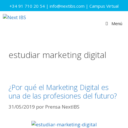
Saltar
+34 91 710 20 54
|
info@nextibs.com
|
Campus Virtual
al
contenido
Menú
estudiar marketing digital
¿Por qué el Marketing Digital es
una de las profesiones del futuro?
31/05/2019
por
Prensa NextIBS