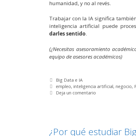
humanidad, y no al revés.
Trabajar con la IA significa tambié
inteligencia artificial puede proc
darles sentido
.
(¿Necesitas asesoramiento académic
equipo de asesores académicos)
Categorías
Big Data e IA
Etiquetas
empleo
,
inteligencia artificial
,
negocio
,
Deja un comentario
¿Por qué estudiar Bi