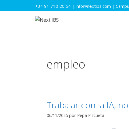
Saltar
+34 91 710 20 54
|
info@nextibs.com
|
Campus
al
contenido
empleo
Trabajar con la IA, no
06/11/2025
por
Pepa Pizcueta