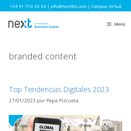
Saltar
+34 91 710 20 54
|
info@nextibs.com
|
Campus Virtual
al
contenido
Menú
branded content
Top Tendencias Digitales 2023
27/01/2023
por
Pepa Pizcueta