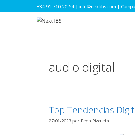
Saltar
+34 91 710 20 54
|
info@nextibs.com
|
Campus
al
contenido
audio digital
Top Tendencias Digit
27/01/2023
por
Pepa Pizcueta