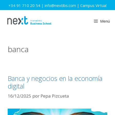
Saltar
+34 91 710 20 54
|
info@nextibs.com
|
Campus Virtual
al
contenido
Menú
banca
Banca y negocios en la economía
digital
16/12/2025
por
Pepa Pizcueta