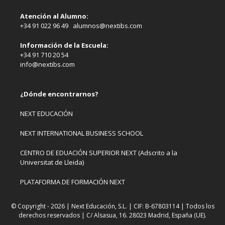
Atención al Alumno:
+34 91 022 96 49 alumnos@nextibs.com
Información de la Escuela:
+34 91 710 20 54
info@nextibs.com
¿Dónde encontrarnos?
NEXT EDUCACIÓN
NEXT INTERNATIONAL BUSINESS SCHOOL
CENTRO DE EDUACIÓN SUPERIOR NEXT (Adscrito a la
Universitat de Lleida)
PLATAFORMA DE FORMACIÓN NEXT
© Copyright - 2026 | Next Educación, S.L. | CIF: B-67803114 | Todos los
derechos reservados | C/ Alsasua, 16. 28023 Madrid, España (UE).