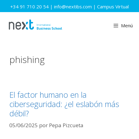
Saltar
+34 91 710 20 54
|
info@nextibs.com
|
Campus Virtual
al
contenido
Menú
phishing
El factor humano en la
ciberseguridad: ¿el eslabón más
débil?
05/06/2025
por
Pepa Pizcueta