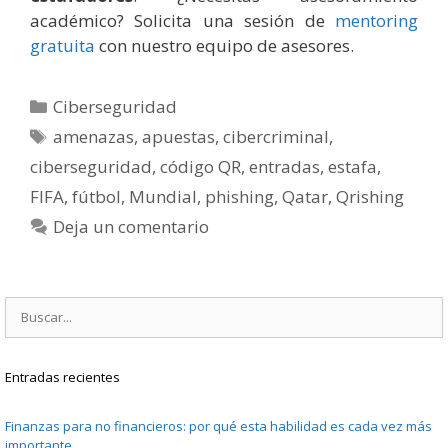
académico? Solicita una sesión de
mentoring
gratuita
con nuestro equipo de asesores.
Categorías
Ciberseguridad
Etiquetas
amenazas
,
apuestas
,
cibercriminal
,
ciberseguridad
,
código QR
,
entradas
,
estafa
,
FIFA
,
fútbol
,
Mundial
,
phishing
,
Qatar
,
Qrishing
Deja un comentario
Buscar:
Entradas recientes
Finanzas para no financieros: por qué esta habilidad es cada vez más
importante