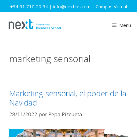
Saltar
+34 91 710 20 54
|
info@nextibs.com
|
Campus Virtual
al
contenido
Menú
marketing sensorial
Marketing sensorial, el poder de la
Navidad
28/11/2022
por
Pepa Pizcueta