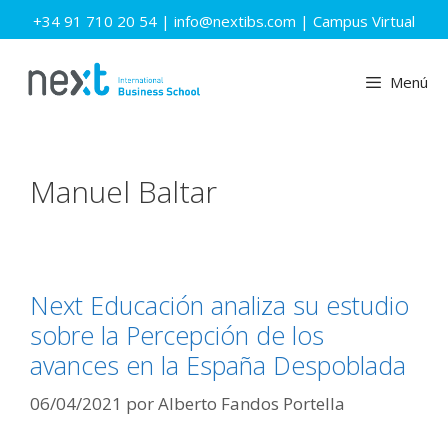
Saltar
+34 91 710 20 54
|
info@nextibs.com
|
Campus Virtual
al
contenido
Menú
Manuel Baltar
Next Educación analiza su estudio
sobre la Percepción de los
avances en la España Despoblada
06/04/2021
por
Alberto Fandos Portella